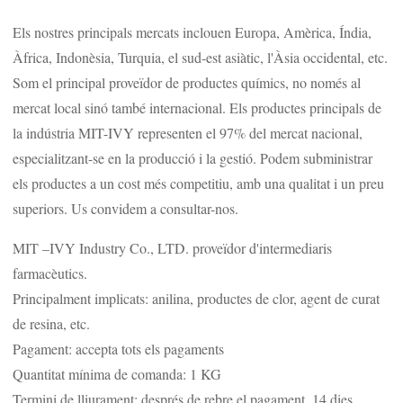
Els nostres principals mercats inclouen Europa, Amèrica, Índia,
Àfrica, Indonèsia, Turquia, el sud-est asiàtic, l'Àsia occidental, etc.
Som el principal proveïdor de productes químics, no només al
mercat local sinó també internacional. Els productes principals de
la indústria MIT-IVY representen el 97% del mercat nacional,
especialitzant-se en la producció i la gestió. Podem subministrar
els productes a un cost més competitiu, amb una qualitat i un preu
superiors. Us convidem a consultar-nos.
MIT –IVY Industry Co., LTD. proveïdor d'intermediaris
farmacèutics.
Principalment implicats: anilina, productes de clor, agent de curat
de resina, etc.
Pagament: accepta tots els pagaments
Quantitat mínima de comanda: 1 KG
Termini de lliurament: després de rebre el pagament, 14 dies