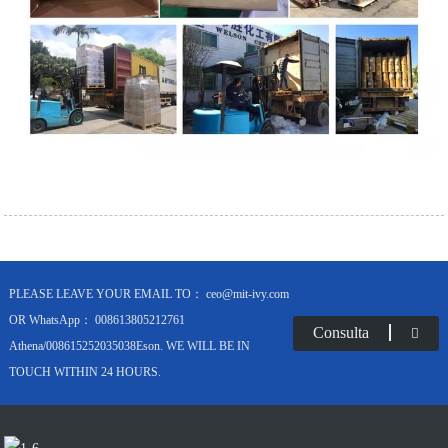
PLEASE LEAVE YOUR EMAIL TO： ceo@mit-ivy.com
OR WhatsApp： 008613805212761
Consulta
Athena/008615252035038Eson. WE WILL BE IN
TOUCH WITHIN 24 HOURS.