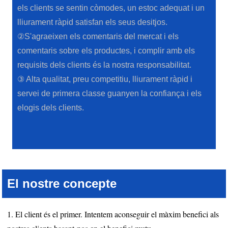
els clients se sentin còmodes, un estoc adequat i un
lliurament ràpid satisfan els seus desitjos.
②S'agraeixen els comentaris del mercat i els
comentaris sobre els productes, i complir amb els
requisits dels clients és la nostra responsabilitat.
③ Alta qualitat, preu competitiu, lliurament ràpid i
servei de primera classe guanyen la confiança i els
elogis dels clients.
El nostre concepte
1. El client és el primer. Intentem aconseguir el màxim benefici als