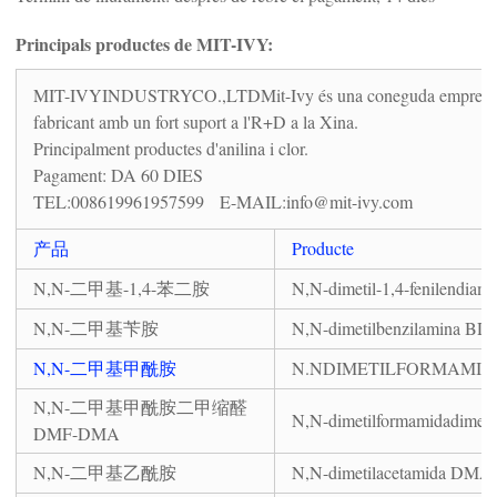
Principals productes de MIT-IVY:
MIT-IVYINDUSTRYCO.,LTDMit-Ivy és una coneguda empresa de pr
fabricant amb un fort suport a l'R+D a la Xina.
Principalment productes d'anilina i clor.
Pagament: DA 60 DIES
TEL:008619961957599 E-MAIL:info@mit-ivy.com
产品
Producte
N,N-二甲基-1,4-苯二胺
N,N-dimetil-1,4-fenilendi
N,N-二甲基苄胺
N,N-dimetilbenzilamina B
N,N-二甲基甲酰胺
N.NDIMETILFORMAMID
N,N-二甲基甲酰胺二甲缩醛
N,N-dimetilformamidadimet
DMF-DMA
N,N-二甲基乙酰胺
N,N-dimetilacetamida DMA