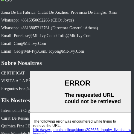
Zona De La Fàbrica: Ciutat De Xuzhou, Província De Jiangsu, Xina
Whatsapp: +8615950692266 (CEO: Joyce)
Whatsapp: +8613805212761 (Directora General: Athena)
Email: Purchase@mit-Ivy.com / Info@mit-Ivy.com
Email: Gm@mit-Ivy.com
Email: Ceo@mit-Ivy.com/ Joyce@mit-Ivy.com
Sobre Nosaltres
CERTIFICAT
VISITA A LA FÀBRICA
Preguntes Freqüents
Els Nostres Productes
Intermediari Orgànic
Curat De Resina
Química Fina I Especialitzada
Nous Materials Energètics